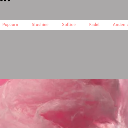
Popcorn
Slushice
Softice
Fadøl
Anden u