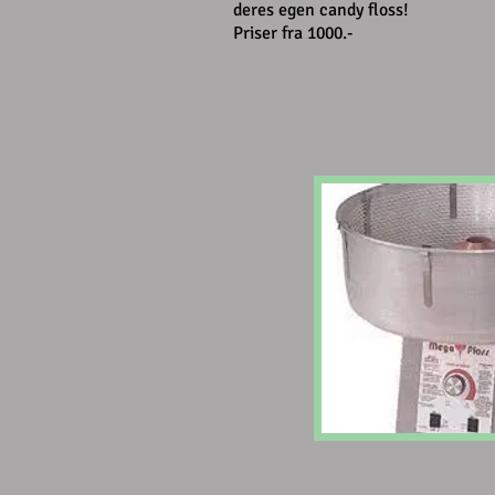
deres egen candy floss!
Priser fra 1000.-